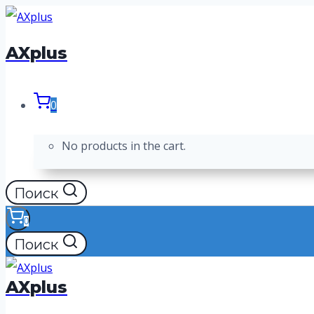
Перейти
к
AXplus
содержимому
0
No products in the cart.
Поиск
0
Поиск
AXplus