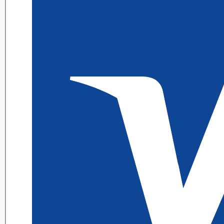
ИДЗ
А.
П.
Рябушко
quantity