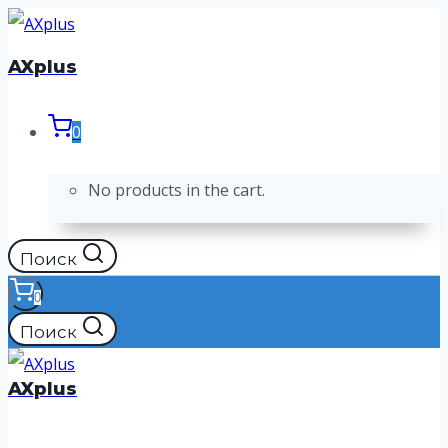
Перейти
к
AXplus
содержимому
0
No products in the cart.
Поиск
0
Поиск
AXplus