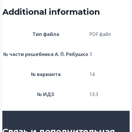
Additional information
Тип файла
PDF файл
№ части решебника А. П. Рябушко
3
№ варианта
14
№ ИДЗ
13.3
Связь и дополнительная