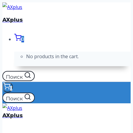
Перейти
к
AXplus
содержимому
0
No products in the cart.
Поиск
0
Поиск
AXplus