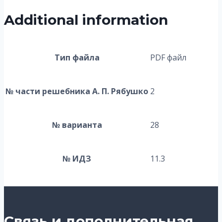
Additional information
Тип файла
PDF файл
№ части решебника А. П. Рябушко
2
№ варианта
28
№ ИДЗ
11.3
Связь и дополнительная