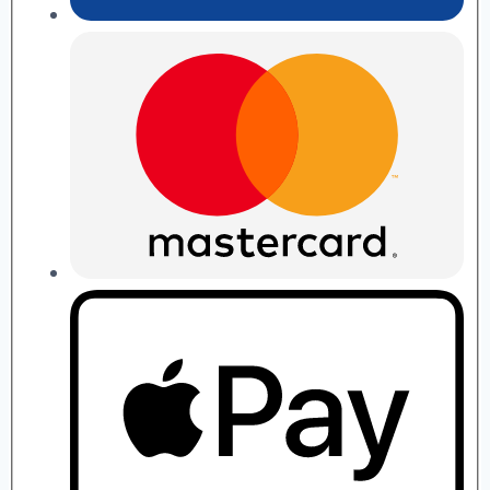
П.
Рябушко
quantity