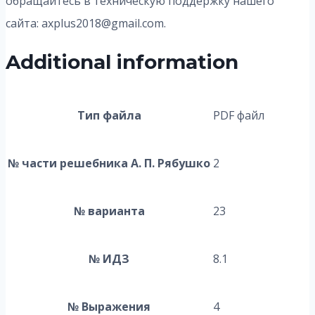
обращайтесь в техническую поддержку нашего
сайта: axplus2018@gmail.com.
Additional information
Тип файла
PDF файл
№ части решебника А. П. Рябушко
2
№ варианта
23
№ ИДЗ
8.1
№ Выражения
4