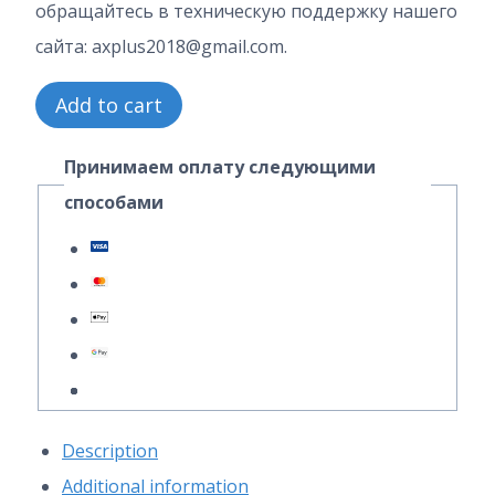
обращайтесь в техническую поддержку нашего
сайта: axplus2018@gmail.com.
2
Add to cart
Часть
Принимаем оплату следующими
22
способами
Вариант
8.1
ИДЗ
1
Выражение
А.
П.
Description
Рябушко
Additional information
quantity