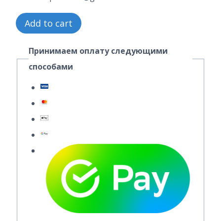
2
Add to cart
Часть
Принимаем оплату следующими
22
способами
Вариант
10.2
ИДЗ
А.
П.
Рябушко
quantity