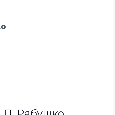
ко
. П. Рябушко