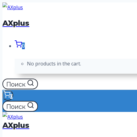
Перейти
к
AXplus
содержимому
0
No products in the cart.
Поиск
0
Поиск
AXplus