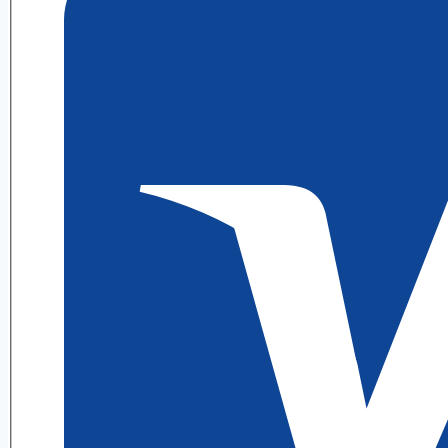
8.1
ИДЗ
4
Выражение
А.
П.
Рябушко
quantity