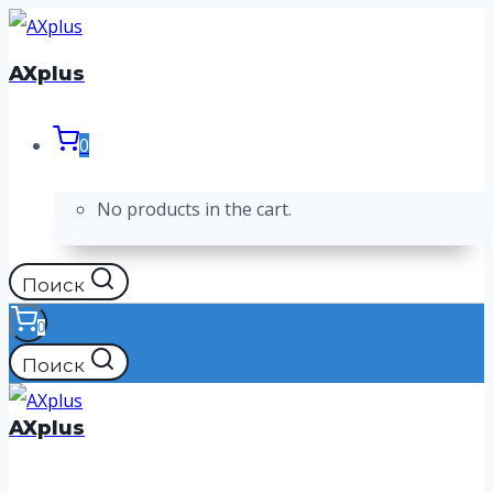
Перейти
к
AXplus
содержимому
0
No products in the cart.
Поиск
0
Поиск
AXplus