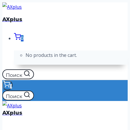
Перейти
к
AXplus
содержимому
0
No products in the cart.
Поиск
0
Поиск
AXplus