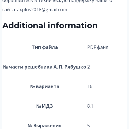
обращайтесь в техническую поддержку нашего
сайта: axplus2018@gmail.com.
Additional information
Тип файла
PDF файл
№ части решебника А. П. Рябушко
2
№ варианта
16
№ ИДЗ
8.1
№ Выражения
5