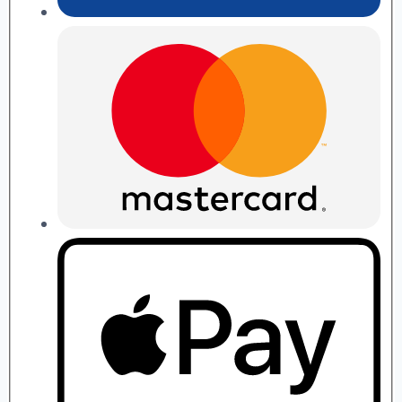
П.
Рябушко
quantity