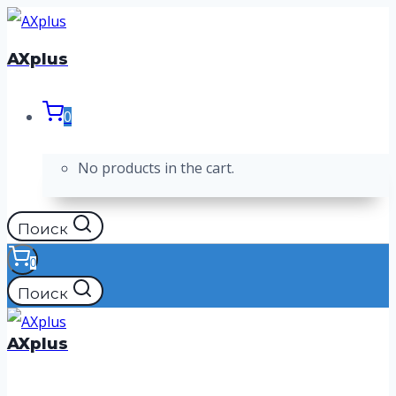
Перейти
к
AXplus
содержимому
0
No products in the cart.
Поиск
0
Поиск
AXplus