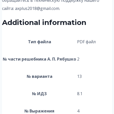
обращайтесь в техническую поддержку нашего
сайта: axplus2018@gmail.com.
Additional information
Тип файла
PDF файл
№ части решебника А. П. Рябушко
2
№ варианта
13
№ ИДЗ
8.1
№ Выражения
4