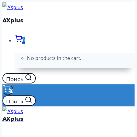
Перейти
к
AXplus
содержимому
0
No products in the cart.
Поиск
0
Поиск
AXplus