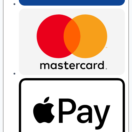
П.
Рябушко
quantity