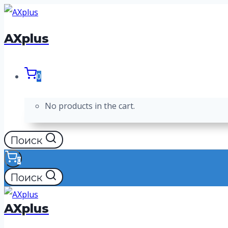
Перейти
к
AXplus
содержимому
0
No products in the cart.
Поиск
0
Поиск
AXplus