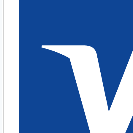
ИДЗ
А.
П.
Рябушко
quantity