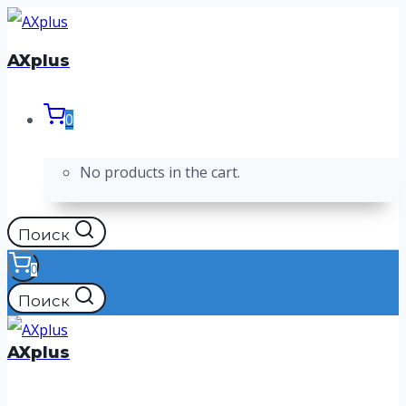
Перейти
к
AXplus
содержимому
0
No products in the cart.
Поиск
0
Поиск
AXplus