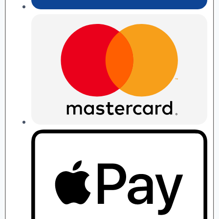
П.
Рябушко
quantity