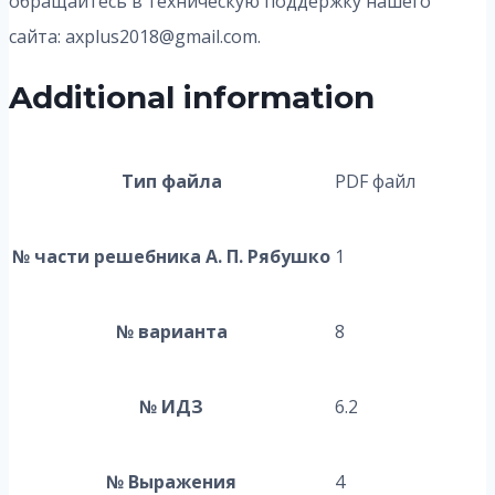
обращайтесь в техническую поддержку нашего
сайта: axplus2018@gmail.com.
Additional information
Тип файла
PDF файл
№ части решебника А. П. Рябушко
1
№ варианта
8
№ ИДЗ
6.2
№ Выражения
4