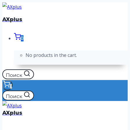
Перейти
к
AXplus
содержимому
0
No products in the cart.
Поиск
0
Поиск
AXplus