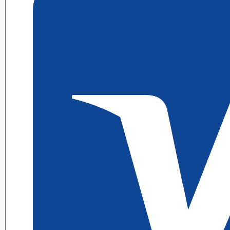
5.1
ИДЗ
6
Выражение
А.
П.
Рябушко
quantity