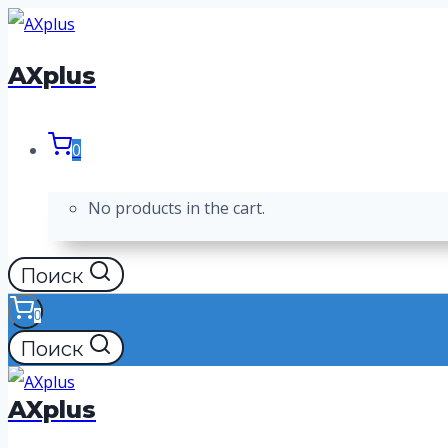
Перейти
к
AXplus
содержимому
0
No products in the cart.
Поиск
0
Поиск
AXplus