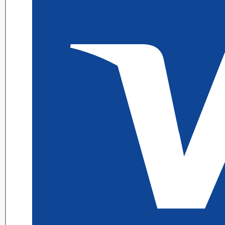
П.
Рябушко
quantity