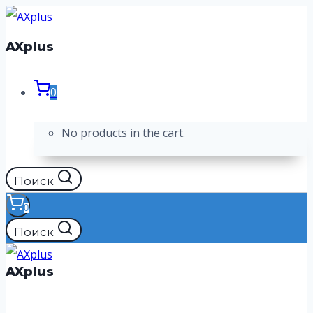
Перейти
к
AXplus
содержимому
0
No products in the cart.
Поиск
0
Поиск
AXplus