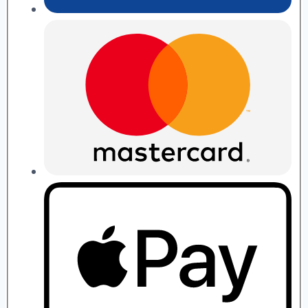
П.
Рябушко
quantity