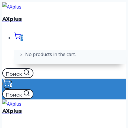
Перейти
к
AXplus
содержимому
0
No products in the cart.
Поиск
0
Поиск
AXplus