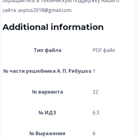
обращайтесь в техническую поддержку нашего
сайта: axplus2018@gmail.com.
Additional information
Тип файла
PDF файл
№ части решебника А. П. Рябушко
1
№ варианта
22
№ ИДЗ
6.3
№ Выражения
6