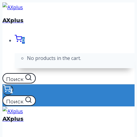
Перейти
к
AXplus
содержимому
0
No products in the cart.
Поиск
0
Поиск
AXplus