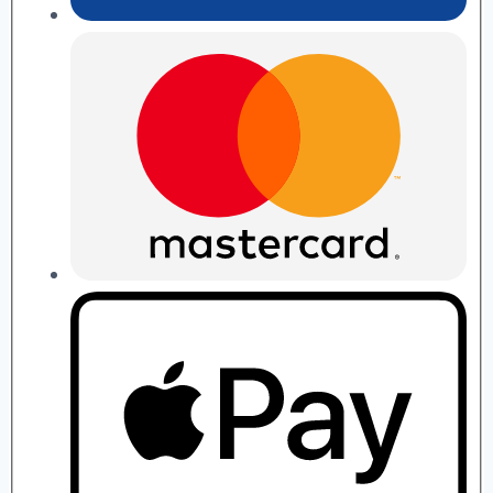
П.
Рябушко
quantity