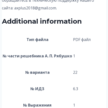
обращайтесь в техническую поддержку нашего
сайта: axplus2018@gmail.com.
Additional information
Тип файла
PDF файл
№ части решебника А. П. Рябушко
1
№ варианта
22
№ ИДЗ
6.3
№ Выражения
1