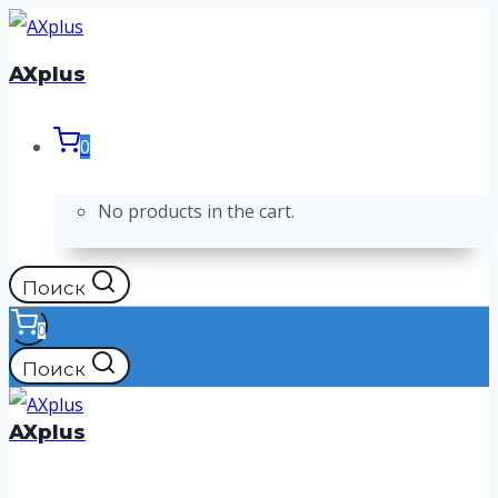
Перейти
к
AXplus
содержимому
0
No products in the cart.
Поиск
0
Поиск
AXplus