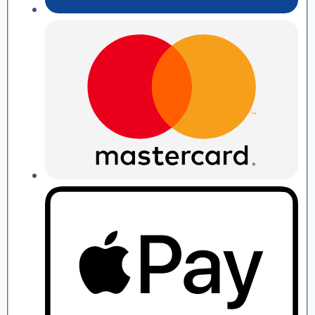
П.
Рябушко
quantity