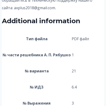
обращайтесь в техническую поддержку нашего
сайта: axplus2018@gmail.com.
Additional information
Тип файла
PDF файл
№ части решебника А. П. Рябушко
1
№ варианта
21
№ ИДЗ
6.4
№ Выражения
3