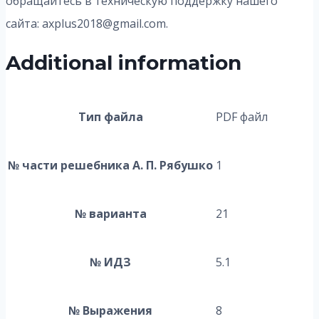
обращайтесь в техническую поддержку нашего
сайта: axplus2018@gmail.com.
Additional information
Тип файла
PDF файл
№ части решебника А. П. Рябушко
1
№ варианта
21
№ ИДЗ
5.1
№ Выражения
8