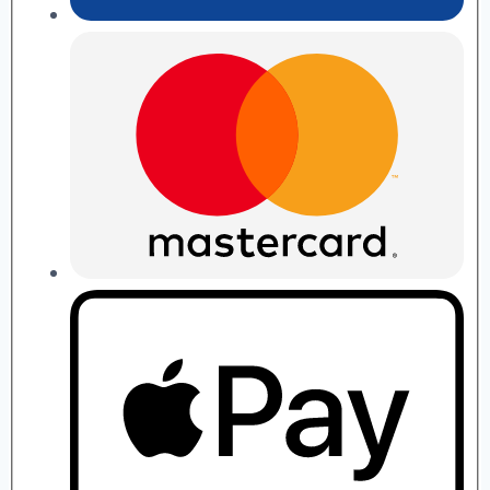
П.
Рябушко
quantity