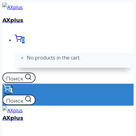
Перейти
к
AXplus
содержимому
0
No products in the cart.
Поиск
0
Поиск
AXplus