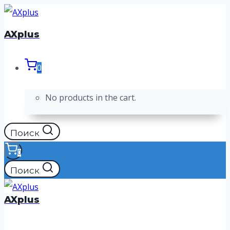
Перейти
к
AXplus
содержимому
0
No products in the cart.
Поиск
0
Поиск
AXplus