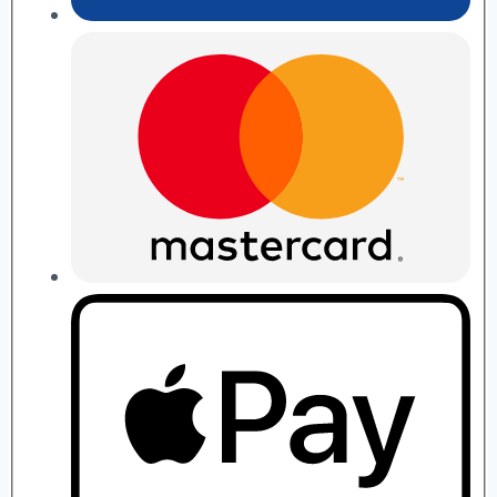
П.
Рябушко
quantity