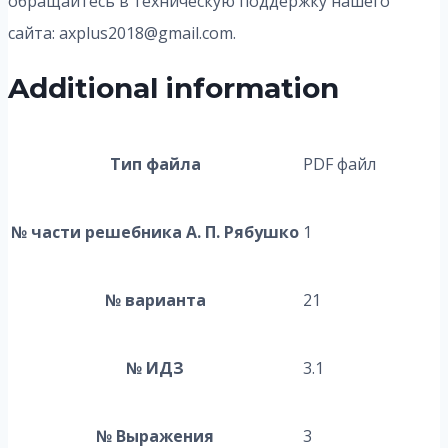
обращайтесь в техническую поддержку нашего
сайта: axplus2018@gmail.com.
Additional information
Тип файла
PDF файл
№ части решебника А. П. Рябушко
1
№ варианта
21
№ ИДЗ
3.1
№ Выражения
3