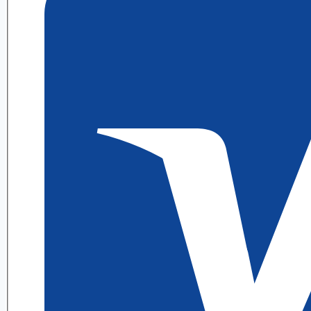
3.1
ИДЗ
1
Выражение
А.
П.
Рябушко
quantity