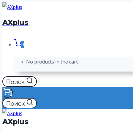
Перейти
к
AXplus
содержимому
0
No products in the cart.
Поиск
0
Поиск
AXplus