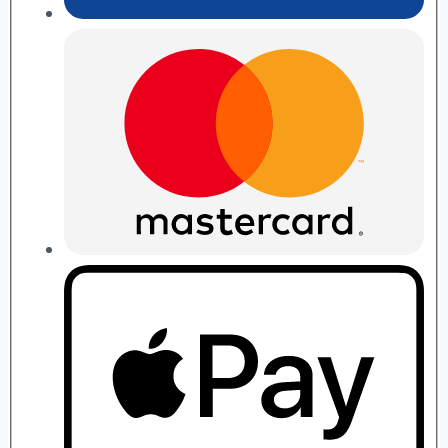
П.
Рябушко
quantity