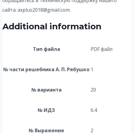
обращайтесь в техническую поддержку нашего
сайта: axplus2018@gmail.com.
Additional information
Тип файла
PDF файл
№ части решебника А. П. Рябушко
1
№ варианта
20
№ ИДЗ
6.4
№ Выражения
2