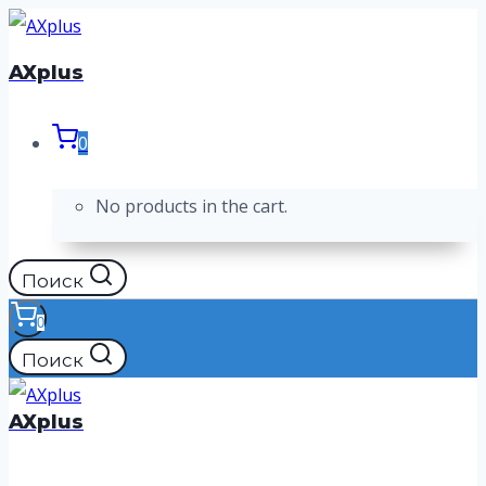
Перейти
к
AXplus
содержимому
0
No products in the cart.
Поиск
0
Поиск
AXplus