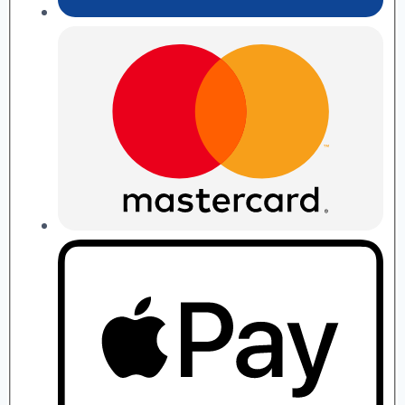
П.
Рябушко
quantity