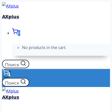
Перейти
к
AXplus
содержимому
0
No products in the cart.
Поиск
0
Поиск
AXplus