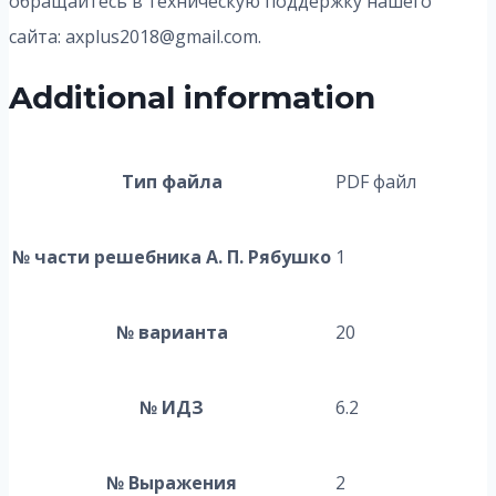
обращайтесь в техническую поддержку нашего
сайта: axplus2018@gmail.com.
Additional information
Тип файла
PDF файл
№ части решебника А. П. Рябушко
1
№ варианта
20
№ ИДЗ
6.2
№ Выражения
2