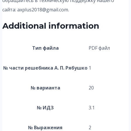
обращайтесь в техническую поддержку нашего
сайта: axplus2018@gmail.com.
Additional information
Тип файла
PDF файл
№ части решебника А. П. Рябушко
1
№ варианта
20
№ ИДЗ
3.1
№ Выражения
2