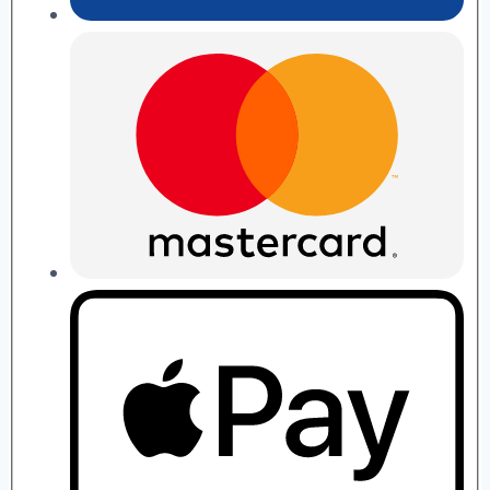
П.
Рябушко
quantity