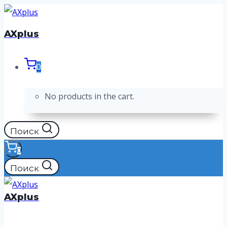
Перейти
к
AXplus
содержимому
0
No products in the cart.
Поиск
0
Поиск
AXplus