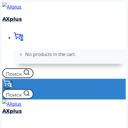
Перейти
к
AXplus
содержимому
0
No products in the cart.
Поиск
0
Поиск
AXplus