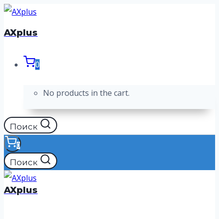
Перейти
к
AXplus
содержимому
0
No products in the cart.
Поиск
0
Поиск
AXplus