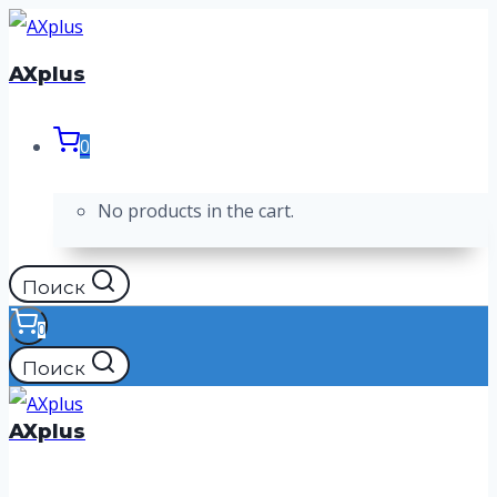
Перейти
к
AXplus
содержимому
0
No products in the cart.
Поиск
0
Поиск
AXplus