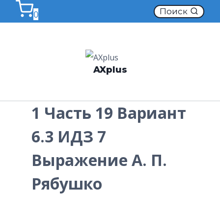
Перейти
Поиск
0
к
содержимому
AXplus
1 Часть 19 Вариант
6.3 ИДЗ 7
Выражение А. П.
Рябушко