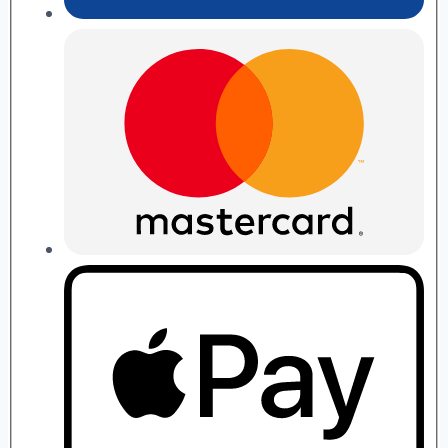
П.
Рябушко
quantity