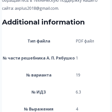
обращайтесь в техническую поддержку нашего
сайта: axplus2018@gmail.com.
Additional information
Тип файла
PDF файл
№ части решебника А. П. Рябушко
1
№ варианта
19
№ ИДЗ
6.3
№ Выражения
4