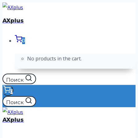
Перейти
к
AXplus
содержимому
0
No products in the cart.
Поиск
0
Поиск
AXplus