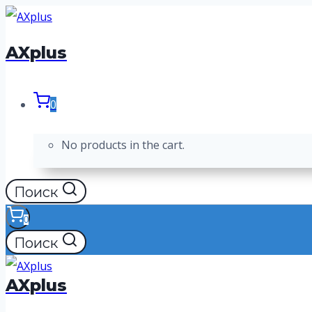
Перейти
к
AXplus
содержимому
0
No products in the cart.
Поиск
0
Поиск
AXplus