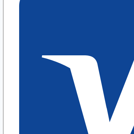
6.3
ИДЗ
1
Выражение
А.
П.
Рябушко
quantity