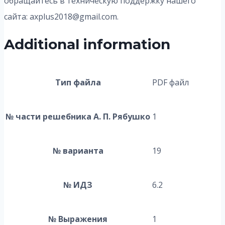
обращайтесь в техническую поддержку нашего
сайта: axplus2018@gmail.com.
Additional information
Тип файла
PDF файл
№ части решебника А. П. Рябушко
1
№ варианта
19
№ ИДЗ
6.2
№ Выражения
1