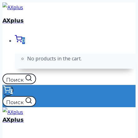
Перейти
к
AXplus
содержимому
0
No products in the cart.
Поиск
0
Поиск
AXplus