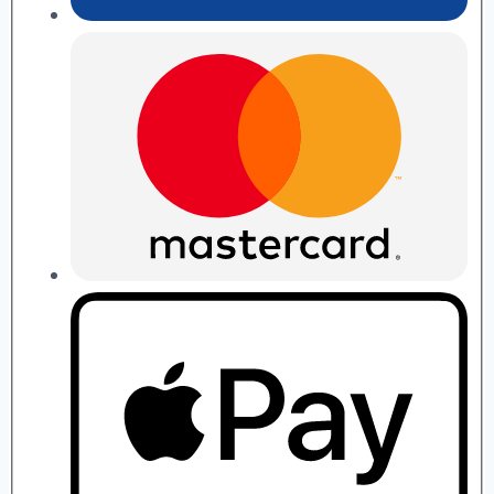
П.
Рябушко
quantity