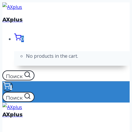
Перейти
к
AXplus
содержимому
0
No products in the cart.
Поиск
0
Поиск
AXplus