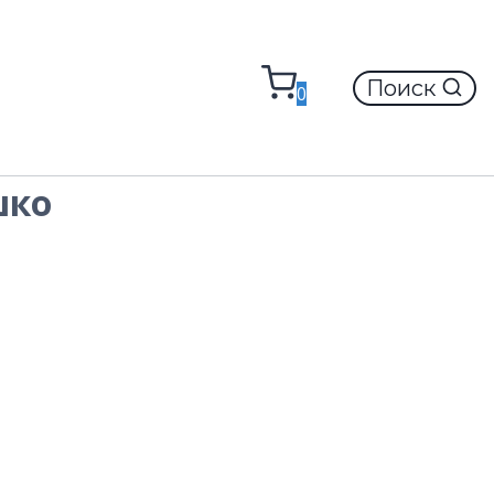
Поиск
0
шко