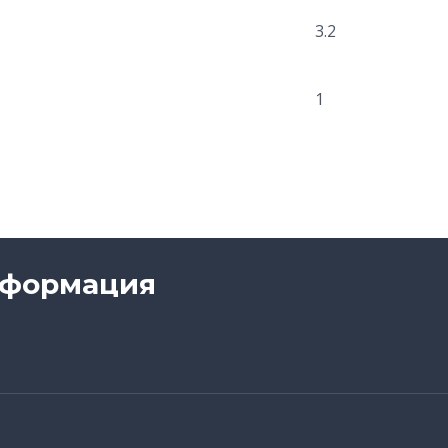
3.2
1
нформация