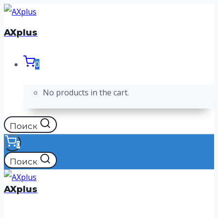
Перейти
к
AXplus
содержимому
0
No products in the cart.
Поиск
0
Поиск
AXplus