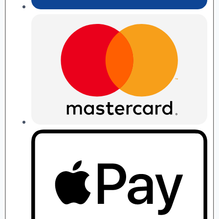
П.
Рябушко
quantity