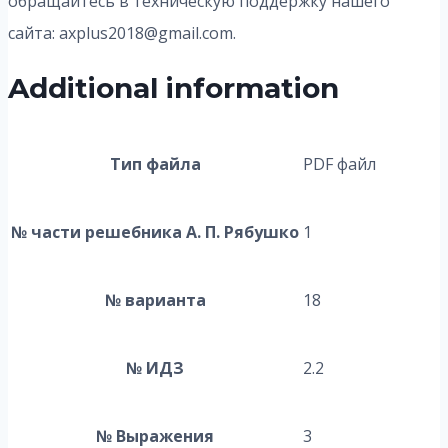
обращайтесь в техническую поддержку нашего
сайта: axplus2018@gmail.com.
Additional information
Тип файла
PDF файл
№ части решебника А. П. Рябушко
1
№ варианта
18
№ ИДЗ
2.2
№ Выражения
3