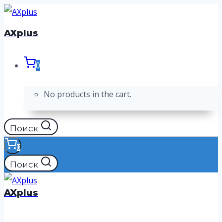
Перейти
к
AXplus
содержимому
0
No products in the cart.
Поиск
0
Поиск
AXplus