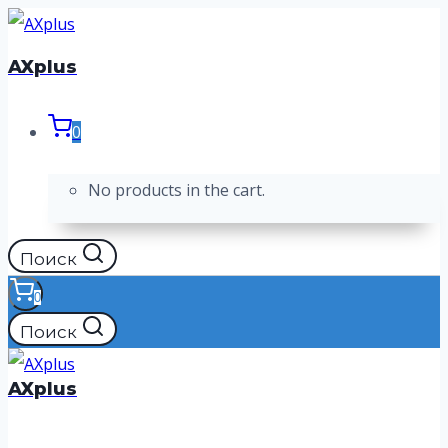
Перейти
к
AXplus
содержимому
0
No products in the cart.
Поиск
0
Поиск
AXplus