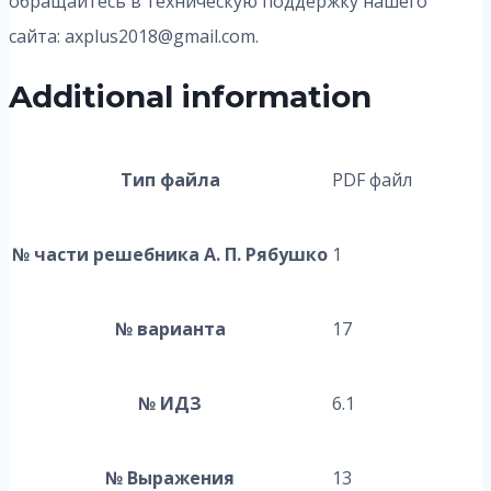
обращайтесь в техническую поддержку нашего
сайта: axplus2018@gmail.com.
Additional information
Тип файла
PDF файл
№ части решебника А. П. Рябушко
1
№ варианта
17
№ ИДЗ
6.1
№ Выражения
13