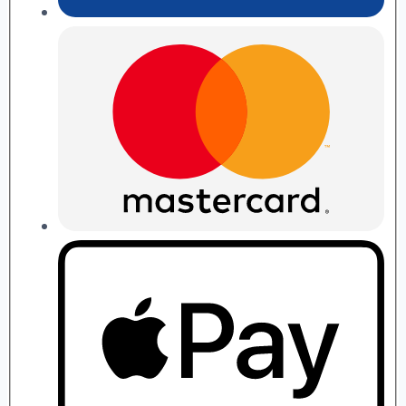
П.
Рябушко
quantity