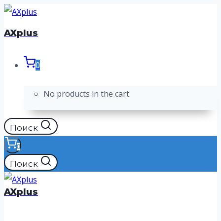
Перейти
к
AXplus
содержимому
0
No products in the cart.
Поиск
0
Поиск
AXplus