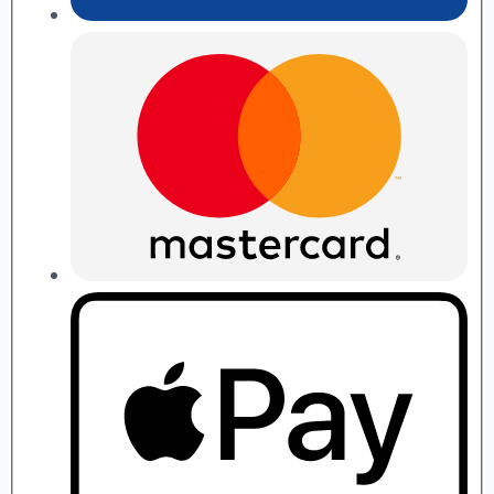
П.
Рябушко
quantity