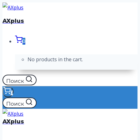
Перейти
к
AXplus
содержимому
0
No products in the cart.
Поиск
0
Поиск
AXplus