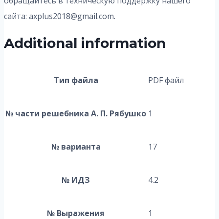
обращайтесь в техническую поддержку нашего
сайта: axplus2018@gmail.com.
Additional information
Тип файла
PDF файл
№ части решебника А. П. Рябушко
1
№ варианта
17
№ ИДЗ
4.2
№ Выражения
1