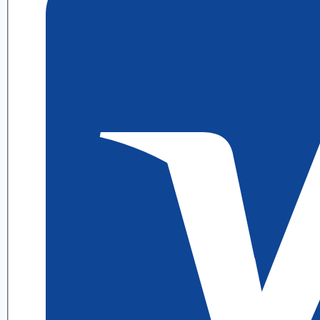
6.3
ИДЗ
4
Выражение
А.
П.
Рябушко
quantity