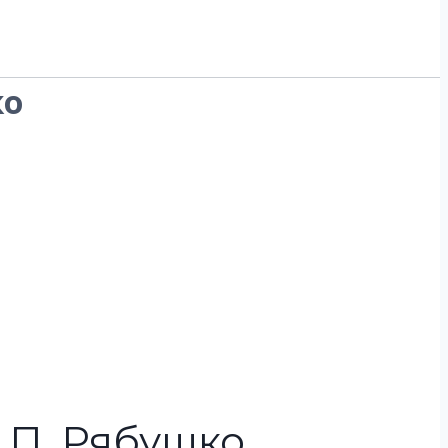
ко
. П. Рябушко