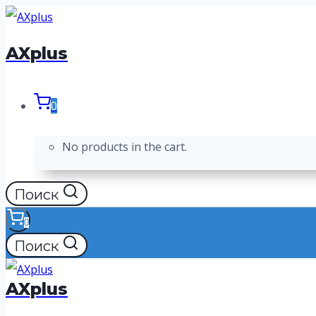
Перейти
к
AXplus
содержимому
0
No products in the cart.
Поиск
0
Поиск
AXplus