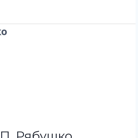
ко
 П. Рябушко