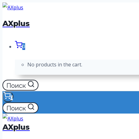
Перейти
к
AXplus
содержимому
0
No products in the cart.
Поиск
0
Поиск
AXplus