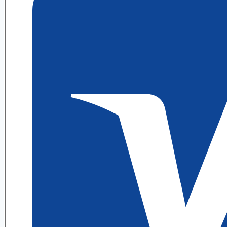
6.1
ИДЗ
8
Выражение
А.
П.
Рябушко
quantity