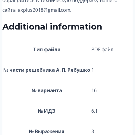
обращайтесь в техническую поддержку нашего
сайта: axplus2018@gmail.com.
Additional information
Тип файла
PDF файл
№ части решебника А. П. Рябушко
1
№ варианта
16
№ ИДЗ
6.1
№ Выражения
3