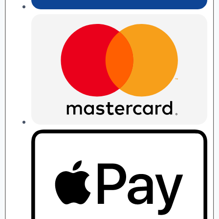
П.
Рябушко
quantity