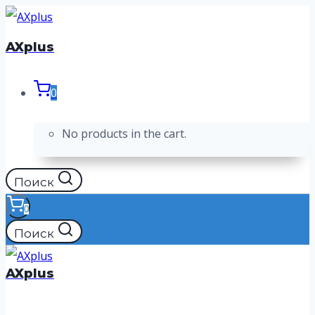
Перейти
к
AXplus
содержимому
0
No products in the cart.
Поиск
0
Поиск
AXplus