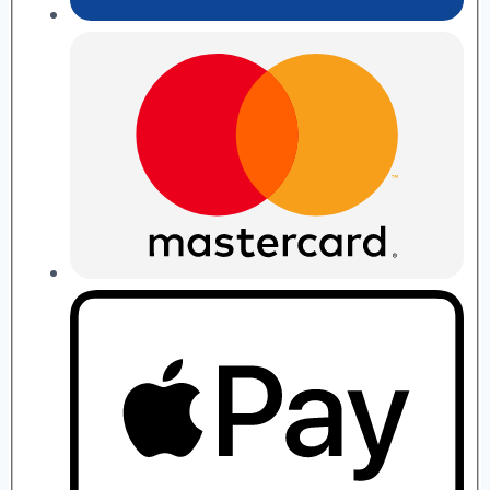
П.
Рябушко
quantity