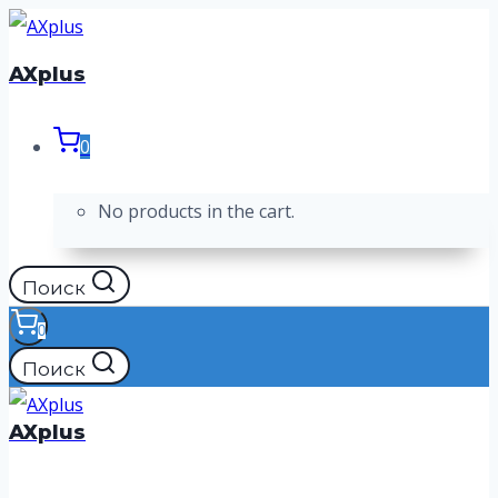
Перейти
к
AXplus
содержимому
0
No products in the cart.
Поиск
0
Поиск
AXplus