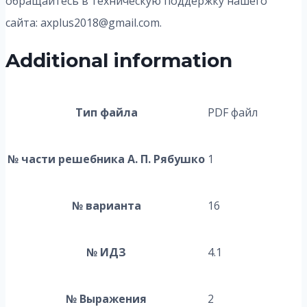
обращайтесь в техническую поддержку нашего
сайта: axplus2018@gmail.com.
Additional information
Тип файла
PDF файл
№ части решебника А. П. Рябушко
1
№ варианта
16
№ ИДЗ
4.1
№ Выражения
2