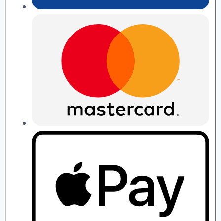
П.
Рябушко
quantity