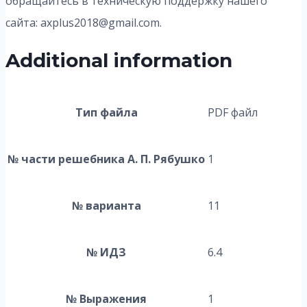
обращайтесь в техническую поддержку нашего
сайта: axplus2018@gmail.com.
Additional information
Тип файла
PDF файл
№ части решебника А. П. Рябушко
1
№ варианта
11
№ ИДЗ
6.4
№ Выражения
1