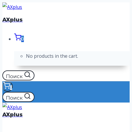
Перейти
к
AXplus
содержимому
0
No products in the cart.
Поиск
0
Поиск
AXplus