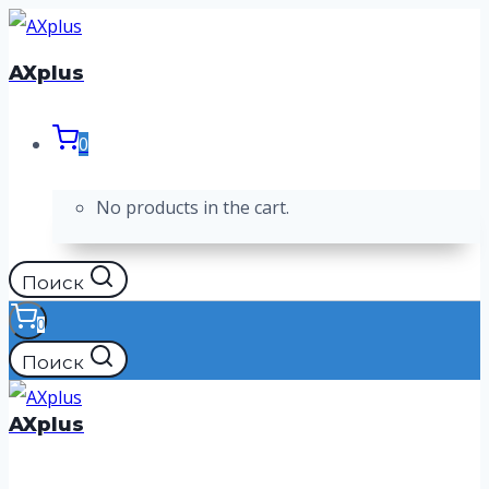
Перейти
к
AXplus
содержимому
0
No products in the cart.
Поиск
0
Поиск
AXplus