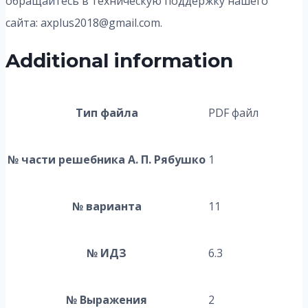
обращайтесь в техническую поддержку нашего
сайта: axplus2018@gmail.com.
Additional information
Тип файла
PDF файл
№ части решебника А. П. Рябушко
1
№ варианта
11
№ ИДЗ
6.3
№ Выражения
2