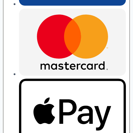
П.
Рябушко
quantity