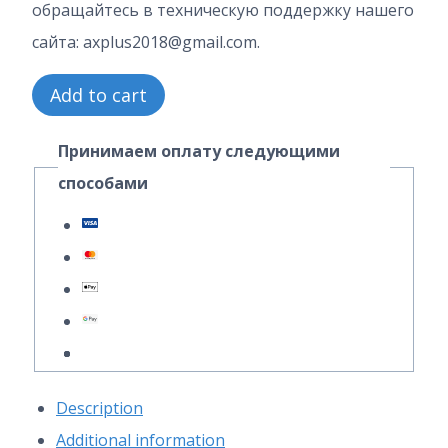
обращайтесь в техническую поддержку нашего
сайта: axplus2018@gmail.com.
1
Add to cart
Часть
Принимаем оплату следующими
10
способами
Вариант
5.1
ИДЗ
6
Выражение
А.
П.
Description
Рябушко
Additional information
quantity