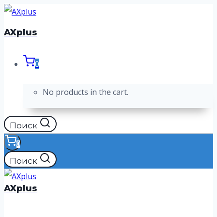
Перейти
к
AXplus
содержимому
0
No products in the cart.
Поиск
0
Поиск
AXplus