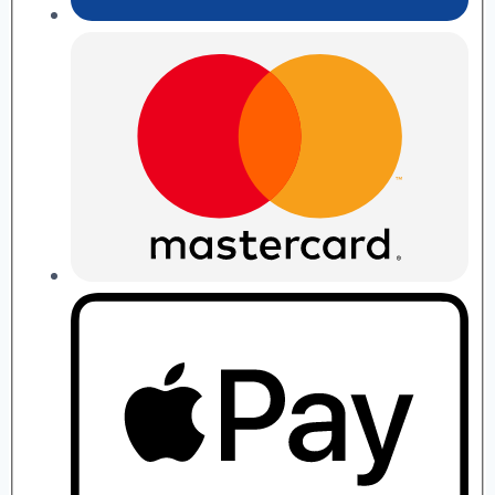
П.
Рябушко
quantity