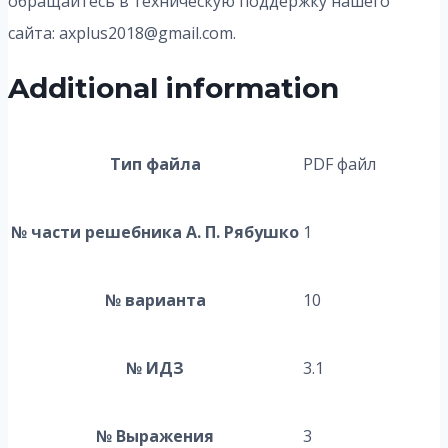
обращайтесь в техническую поддержку нашего
сайта: axplus2018@gmail.com.
Additional information
Тип файла
PDF файл
№ части решебника А. П. Рябушко
1
№ варианта
10
№ ИДЗ
3.1
№ Выражения
3