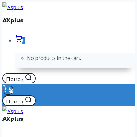
Перейти
к
AXplus
содержимому
0
No products in the cart.
Поиск
0
Поиск
AXplus