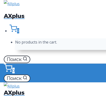
Перейти
к
AXplus
содержимому
0
No products in the cart.
Поиск
0
Поиск
AXplus